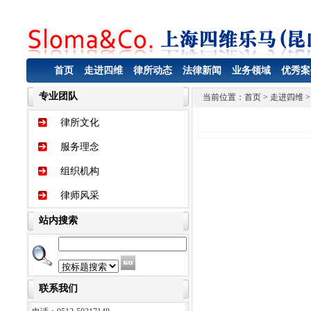
首页
走进四维
律所动态
法律新闻
业务领域
优秀案
专业团队
当前位置：
首页
> 走进四维 
律所文化
服务理念
组织机构
律师风采
站内搜索
联系我们